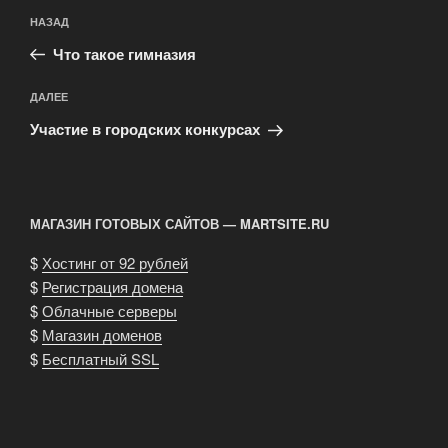
Навигация
Предыдущая
НАЗАД
по
запись:
записям
Что такое гимназия
Следующая
ДАЛЕЕ
запись
Участие в городских конкурсах
МАГАЗИН ГОТОВЫХ САЙТОВ — MARTSITE.RU
$
Хостинг от 92 рублей
$
Регистрация домена
$
Облачные серверы
$
Магазин доменов
$
Бесплатный SSL