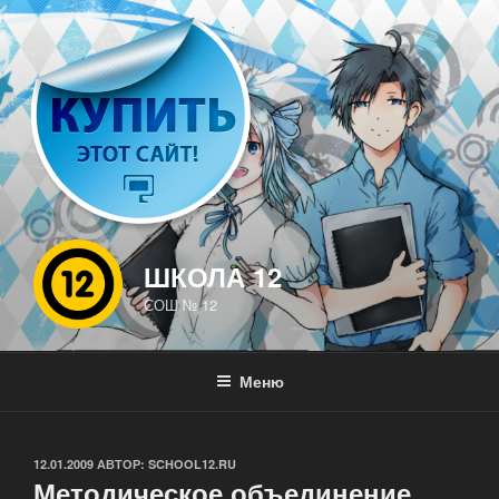
Перейти
к
содержимому
ШКОЛА 12
СОШ № 12
Меню
ОПУБЛИКОВАНО
12.01.2009
АВТОР:
SCHOOL12.RU
Методическое объединение