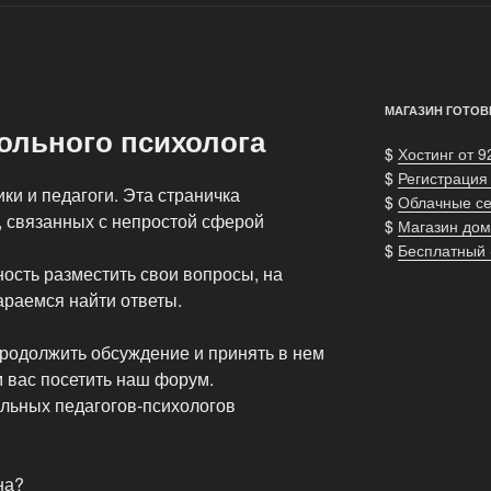
МАГАЗИН ГОТОВ
ольного психолога
$
Хостинг от 9
$
Регистрация
и и педагоги. Эта страничка
$
Облачные с
 связанных с непростой сферой
$
Магазин дом
$
Бесплатный
ость разместить свои вопросы, на
араемся найти ответы.
родолжить обсуждение и принять в нем
 вас посетить наш форум.
льных педагогов-психологов
на?