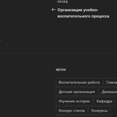
Предыдущая
НАЗАД
по
запись:
Организация учебно-
записям
воспитательного процесса
.
МЕТКИ
Воспитательная работа
Гимна
Детская организация
Домашне
Изучение истории
Кафедра
Конкурс стихов
Конкурсы