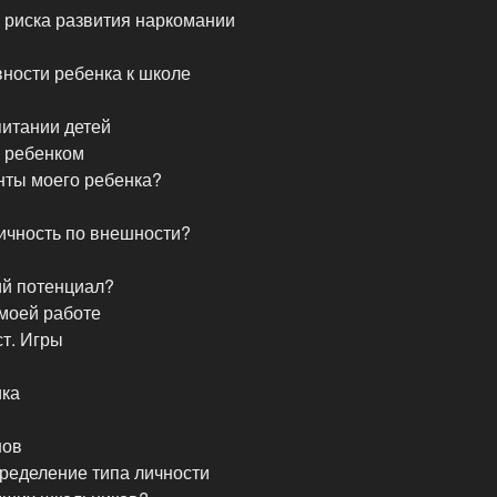
ы риска развития наркомании
вности ребенка к школе
питании детей
с ребенком
анты моего ребенка?
личность по внешности?
кий потенциал?
 моей работе
т. Игры
ика
нов
пределение типа личности