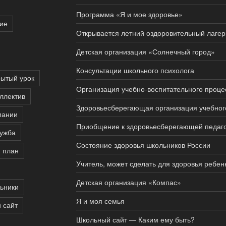
Программа «Я и мое здоровье»
ие
Открывается летний оздоровительный лаге
Детская организация «Солнечный город»
Консультации школьного психолога
рытый урок
Организация учебно-воспитательного проце
ллектив
Здоровьесберегающая организация учебног
мании
Приобщение к здоровьесберегающей педаго
ужба
Состояние здоровья школьников России
 план
Учитель, может сделать для здоровья ребен
Детская организация «Компас»
ьники
Я и моя семья
 сайт
Школьный сайт — Каким ему быть?