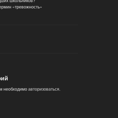
адших школьников?
 термин «тревожность»
рий
ам необходимо
авторизоваться
.