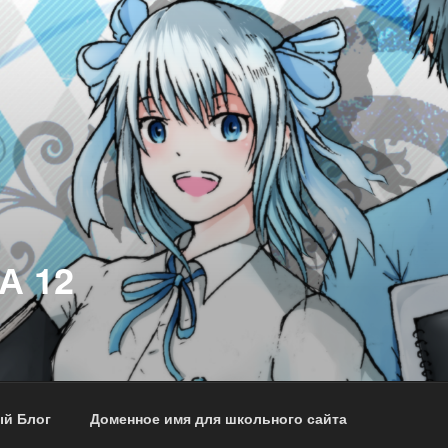
А 12
й Блог
Доменное имя для школьного сайта