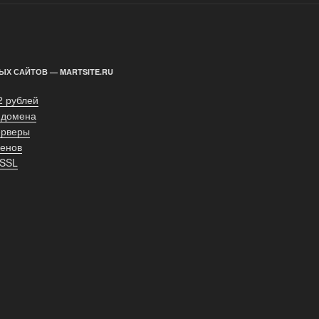
ЫХ САЙТОВ — MARTSITE.RU
2 рублей
 домена
ерверы
енов
 SSL