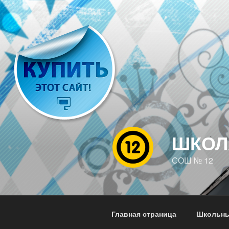
Перейти
к
содержимому
ШКОЛ
СОШ № 12
Главная страница
Школьны