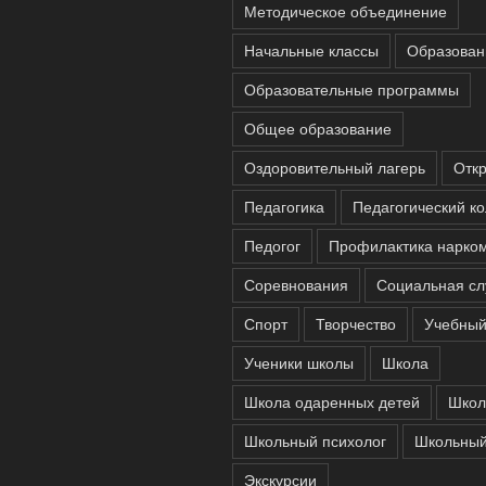
Методическое объединение
Начальные классы
Образован
Образовательные программы
Общее образование
Оздоровительный лагерь
Отк
Педагогика
Педагогический ко
Педогог
Профилактика нарко
Соревнования
Социальная сл
Спорт
Творчество
Учебный
Ученики школы
Школа
Школа одаренных детей
Школ
Школьный психолог
Школьный
Экскурсии