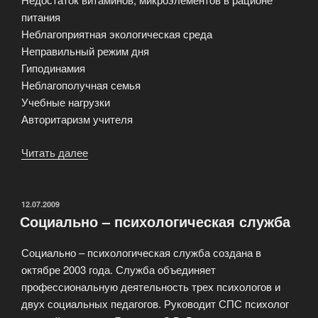
питания
Неблагоприятная экологическая среда
Неправильный режим дня
Гиподинамия
Неблагополучная семья
Учебные нагрузки
Авторитаризм учителя
Читать далее
«Учитель,
может
сделать
для
ОПУБЛИКОВАНО
12.07.2009
Социально – психологическая служба
здоровья
ребенка
Социально – психологическая служба создана в
гораздо
октябре 2003 года. Служба объединяет
больше,
профессиональную деятельность трех психологов и
чем
двух социальных педагогов. Руководит СПС психолог
врач»