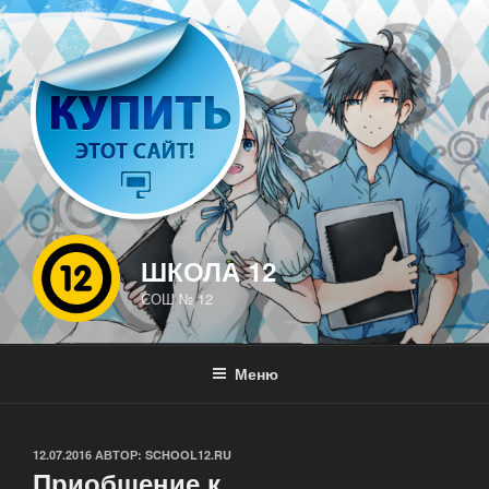
Перейти
к
содержимому
ШКОЛА 12
СОШ № 12
Меню
ОПУБЛИКОВАНО
12.07.2016
АВТОР:
SCHOOL12.RU
Приобщение к