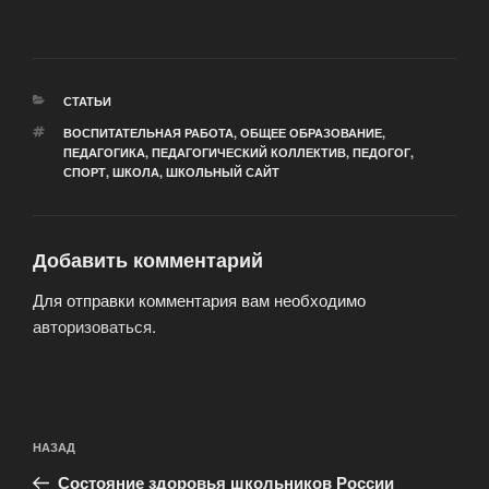
РУБРИКИ
СТАТЬИ
МЕТКИ
ВОСПИТАТЕЛЬНАЯ РАБОТА
,
ОБЩЕЕ ОБРАЗОВАНИЕ
,
ПЕДАГОГИКА
,
ПЕДАГОГИЧЕСКИЙ КОЛЛЕКТИВ
,
ПЕДОГОГ
,
СПОРТ
,
ШКОЛА
,
ШКОЛЬНЫЙ САЙТ
Добавить комментарий
Для отправки комментария вам необходимо
авторизоваться
.
Навигация
Предыдущая
НАЗАД
по
запись:
записям
Состояние здоровья школьников России