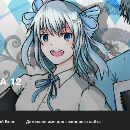
А 12
й Блог
Доменное имя для школьного сайта