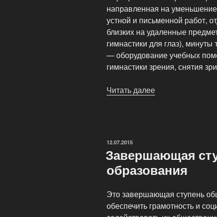
направленная на уменьшение 
устной и письменной работ, о
близких на удаленные предме
гимнастики для глаз), минуты
— оборудование учебных пом
гимнастики зрения, снятия зри
Читать далее
«Здоровьесбер
организация
учебного
процесса»
ОПУБЛИКОВАНО
12.07.2015
Завершающая сту
образования
Это завершающая ступень об
обеспечить грамотность и со