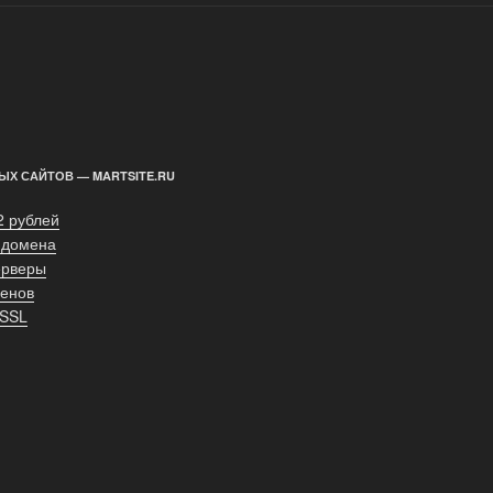
ЫХ САЙТОВ — MARTSITE.RU
2 рублей
 домена
ерверы
енов
 SSL