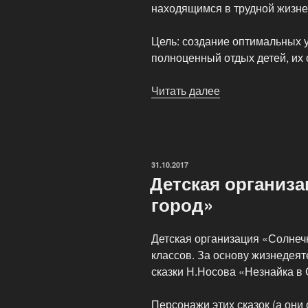
находящимся в трудной жизне
Цель: создание оптимальных 
полноценный отдых детей, их 
Читать далее
«Открывается
летний
оздоровительны
лагерь
«Солнышко»»
ОПУБЛИКОВАНО
31.10.2017
Детская организ
город»
Детская организация «Солнеч
классов. За основу жизнедея
сказки Н.Носова «Незнайка в
Персонажи этих сказок (а они