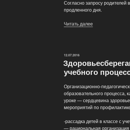
Согласно запросу родителей 
продленного дня.
Читать далее
«Организация
учебно-
воспитательного
процесса»
ОПУБЛИКОВАНО
12.07.2016
Здоровьесберега
учебного процес
Организационно-педагогическ
образовательного процесса, к
уроке — сердцевина здоровь
мероприятий по профилактике
-рассадка детей в классе с уч
— рациональная организация 