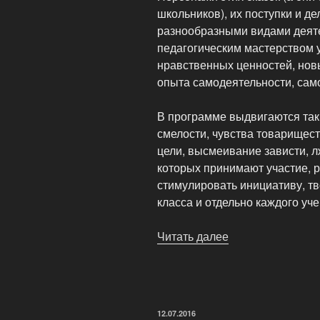
школьников), их поступки и д
разнообразными видами деяте
педагогическим мастерством 
нравственных ценностей, нов
опыта самодеятельности, сам
В программе выдвигаются таки
смелости, чувства товарищест
цели, высмеивание зависти, л
которых принимают участие, р
стимулировать инициативу, т
класса и отдельно каждого уче
Читать далее
«Детская
организация
«Солнечный
город»»
ОПУБЛИКОВАНО
12.07.2016