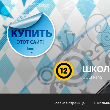
Перейти
к
содержимому
ШКОЛ
СОШ № 12
Главная страница
Школьны