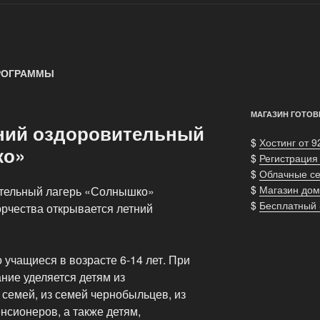
РОГРАММЫ
МАГАЗИН ГОТОВ
ний оздоровительный
$
Хостинг от 9
ко»
$
Регистрация
$
Облачные с
$
Магазин дом
ительный лагерь «Солнышко»
$
Бесплатный
рчества открывается летний
 учащиеся в возрасте 6-14 лет. При
ние уделяется детям из
семей, из семей чернобыльцев, из
нсионеров, а также детям,