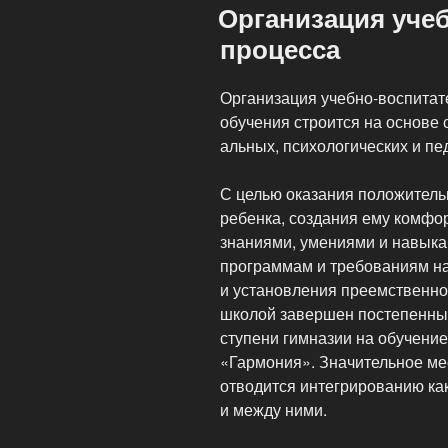
Организация уче
процесса
Организация учебно-воспитат
обучения строится на основе
альных, психологических и пе
С целью оказания положитель
ребенка, создания ему комфо
знаниями, умениями и навык
программам и требованиям на
и установления преемственно
школой завершен постепенны
ступени гимназии на обучени
«Гармония». Значительное ме
отводится интегрированию как
и между ними.